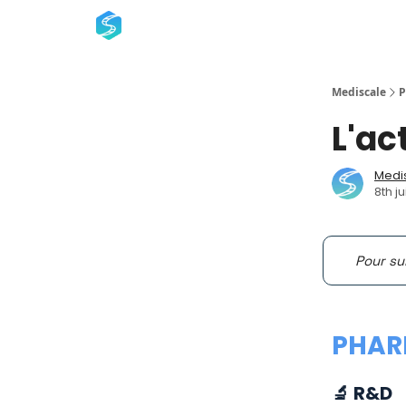
Mediscale
P
L'ac
Medi
8th ju
Pour su
PHAR
🔬 R&D