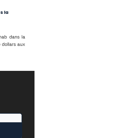
s la
mab dans la
 dollars aux