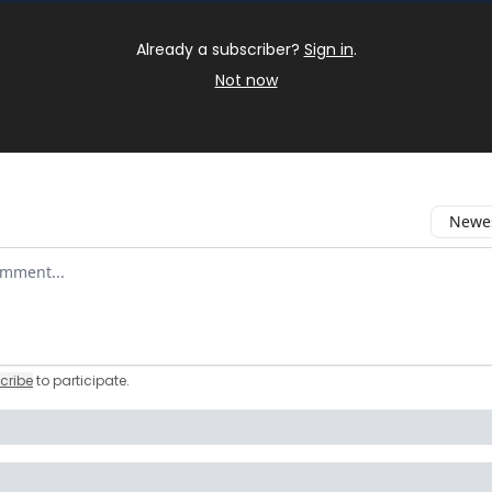
Already a subscriber?
Sign in
.
Not now
Newes
 comment
cribe
to participate
.