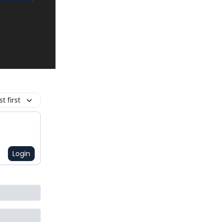
t first
Login