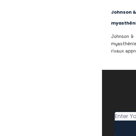
Johnson & 
myasthéni
Johnson & 
myasthénie 
rivaux app