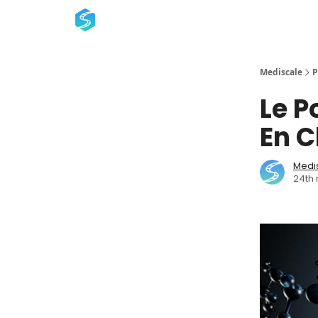
Mediscale
P
Le P
En C
Medi
24th