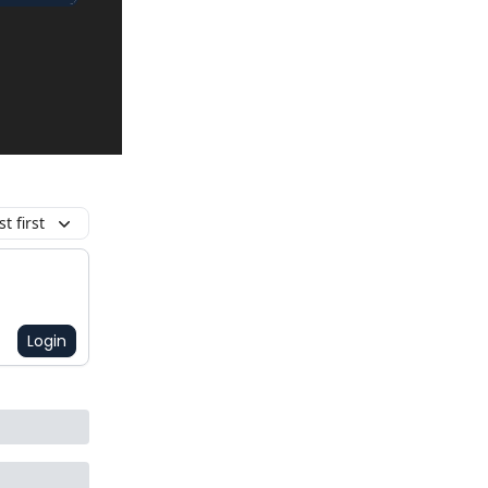
t first
Login